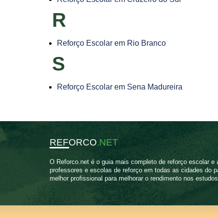
R
Reforço Escolar em Rio Branco
S
Reforço Escolar em Sena Madureira
REFORCO
.NET
O Reforco.net é o guia mais completo de reforço escolar e a
professores e escolas de reforço em todas as cidades do p
melhor profissional para melhorar o rendimento nos estudos