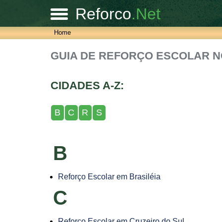
Reforco
.Net
Home
GUIA DE REFORÇO ESCOLAR N
CIDADES A-Z:
B
C
R
S
B
Reforço Escolar em Brasiléia
C
Reforço Escolar em Cruzeiro do Sul